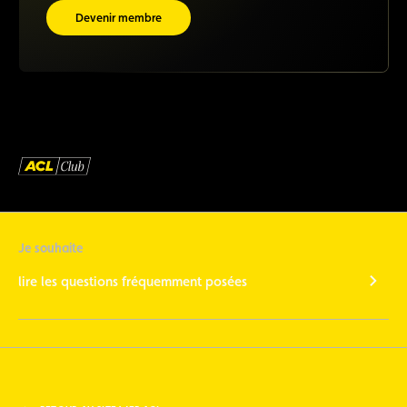
Devenir membre
Je souhaite
lire les questions fréquemment posées