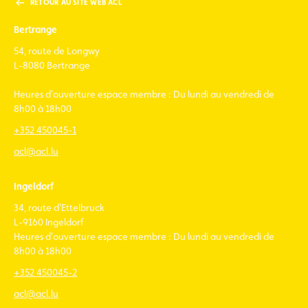
RETOUR AU SITE WEB ACL
Bertrange
54, route de Longwy
L-8080 Bertrange
Heures d'ouverture espace membre : Du lundi au vendredi de
8h00 à 18h00
+352 450045-1
acl@acl.lu
Ingeldorf
34, route d'Ettelbruck
L-9160 Ingeldorf
Heures d'ouverture espace membre : Du lundi au vendredi de
8h00 à 18h00
+352 450045-2
acl@acl.lu