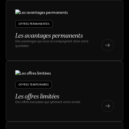
OFFRES PERMANENTES
Les avantages permanents
Des avantages qui vous accompagnent dans votre
quotidien
Les
avantages
Les
permanents
avantages
permanents
OFFRES TEMPORAIRES
Les offres limitées
Des offres exclusives qui rythment votre année
Les
offres
Les
limitées
offres
limitées