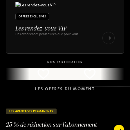
OFFRES EXCLUSIVES
Les rendez-vous VIP
Des expériences pensées rien que pour vous
Les
rendez-
Les
vous
rendez-
VIP
vous
NOS PARTENAIRES
VIP
LES OFFRES DU MOMENT
LES AVANTAGES PERMANENTS
147 jours restants
EN COURS
25 % de réduction sur l’abonnement