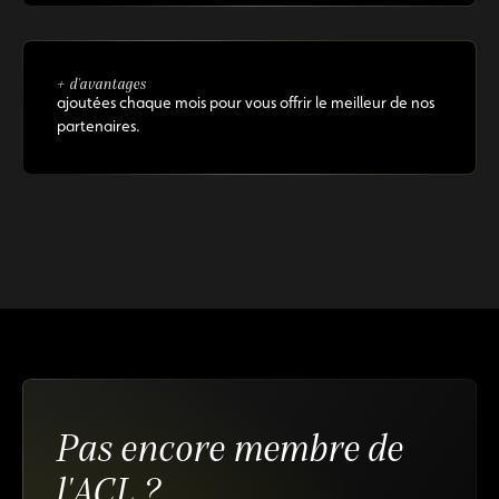
+ d'avantages
ajoutées chaque mois pour vous offrir le meilleur de nos
partenaires.
Pas encore membre de
l'ACL ?