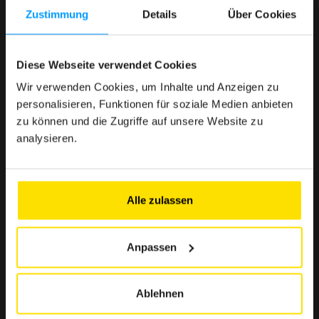
Zustimmung
Details
Über Cookies
< 1 Min.
Denn die Nutzung des Clubs muss einfach, schnell und
Diese Webseite verwendet Cookies
mühelos sein.
Wir verwenden Cookies, um Inhalte und Anzeigen zu
personalisieren, Funktionen für soziale Medien anbieten
zu können und die Zugriffe auf unsere Website zu
analysieren.
> 500 € Ersparnis
Ausgewählte Angebote zur Stärkung Ihrer Kaufkraft
Alle zulassen
> 10 Partner
Anpassen
Eine Auswahl renommierter Marken in Luxemburg, die
Ihnen zuverlässige und unverzichtbare Vorteile
garantieren.
Ablehnen