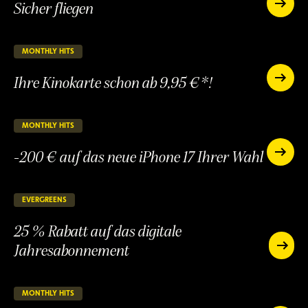
Sicher fliegen
Sicher
fliegen
Sicher
fliegen
MONTHLY HITS
23 verbleibende Tage
LAUFEND
Ihre Kinokarte schon ab 9,95 €*!
Ihre
Kinokart
Ihre
schon
Kinokarte
ab
schon
MONTHLY HITS
23 verbleibende Tage
LAUFEND
9,95
ab
€*!
-200 € auf das neue iPhone 17 Ihrer Wahl
9,95
-200
€*!
€
-200
auf
€
das
auf
EVERGREENS
145 verbleibende Tage
LAUFEND
neue
das
iPhone
25 % Rabatt auf das digitale
neue
17
iPhone
Jahresabonnement
Ihrer
25
17
Wahl
%
25
Ihrer
Rabatt
%
Wahl
auf
Rabatt
MONTHLY HITS
53 verbleibende Tage
LAUFEND
das