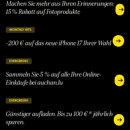
Machen Sie mehr aus Ihren Erinnerungen:
15 % Rabatt auf Fotoprodukte
Machen
Sie
Machen
mehr
Sie
aus
mehr
MONTHLY HITS
26 verbleibende Tage
LAUFEND
Ihren
aus
Erinner
-200 € auf das neue iPhone 17 Ihrer Wahl
Ihren
-200
15 %
Erinnerungen:
€
-200
Rabatt
auf
15 %
€
auf
das
Rabatt
auf
EVERGREENS
148 verbleibende Tage
Fotopr
LAUFEND
neue
auf
das
iPhone
Sammeln Sie 5 % auf alle Ihre Online-
Fotoprodukte
neue
17
iPhone
Einkäufe bei auchan.lu
Ihrer
Sammeln
17
Wahl
Sie
Sammeln
Ihrer
5
Sie
Wahl
%
5
EVERGREENS
148 verbleibende Tage
LAUFEND
auf
%
alle
Günstiger aufladen. Bis zu 100 €* jährlich
auf
Ihre
alle
sparen.
Online-
Günstiger
Ihre
Einkäuf
auflade
Günstiger