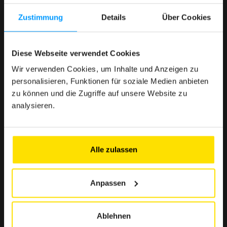
Zustimmung
Details
Über Cookies
< 1 Min.
Diese Webseite verwendet Cookies
Denn die Nutzung des Clubs muss einfach, schnell und
mühelos sein.
Wir verwenden Cookies, um Inhalte und Anzeigen zu
personalisieren, Funktionen für soziale Medien anbieten
zu können und die Zugriffe auf unsere Website zu
analysieren.
> 500 € Ersparnis
Ausgewählte Angebote zur Stärkung Ihrer Kaufkraft
Alle zulassen
Anpassen
> 10 Partner
Eine Auswahl renommierter Marken in Luxemburg, die
Ihnen zuverlässige und unverzichtbare Vorteile
Ablehnen
garantieren.