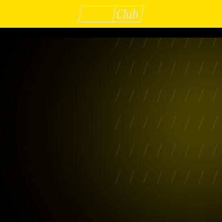
Profitez des off
C
exclusives du