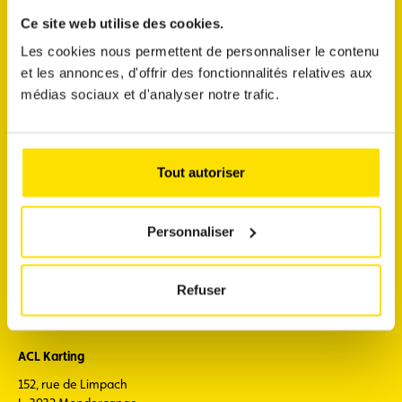
54, route de Longwy
Ce site web utilise des cookies.
L-8080 Bertrange
Heures d'ouverture espace membre : Du lundi au vendredi de
Les cookies nous permettent de personnaliser le contenu
8h00 à 18h00
et les annonces, d'offrir des fonctionnalités relatives aux
médias sociaux et d'analyser notre trafic.
+352 450045-1
acl@acl.lu
Ingeldorf
Tout autoriser
34, route d'Ettelbruck
L-9160 Ingeldorf
Personnaliser
Heures d'ouverture espace membre : Du lundi au vendredi de
8h00 à 18h00
+352 450045-2
Refuser
acl@acl.lu
ACL Karting
152, rue de Limpach