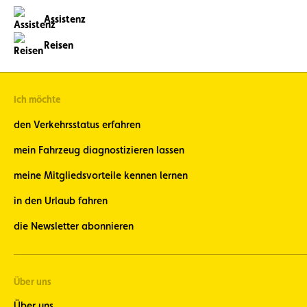
Mitgliederreisen
Assistenz
auf dem
Laufenden
Reisen
Fahrrad-
Newsletter -
bleiben Sie
7-mal pro
Ich möchte
Jahr am
Monatsende
den Verkehrsstatus erfahren
über die
aktuellen
mein Fahrzeug diagnostizieren lassen
Fahrrad-
News auf
meine Mitgliedsvorteile kennen lernen
dem
Laufenden
in den Urlaub fahren
Oldtimer -
die Newsletter abonnieren
bleiben Sie über
unsere
Oldtimer-
Veranstaltungen
informiert
Über uns
Motorrad-
Über uns