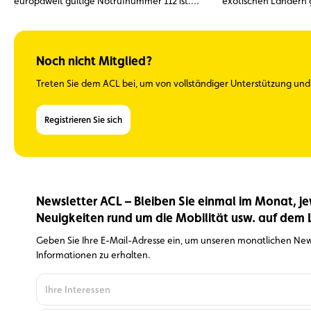
europaweit gültige Notrufnummer 112 ist.
exotischen Ländern 
Diese Nummer kann ohne Vorwahl von
können.
einem Festnetz- oder Mobiltelefon aus
gewählt werden.
Noch nicht Mitglied?
Treten Sie dem ACL bei, um von vollständiger Unterstützung und e
Registrieren Sie sich
Newsletter ACL – Bleiben Sie einmal im Monat, je
Neuigkeiten rund um die Mobilität usw. auf dem
Geben Sie Ihre E-Mail-Adresse ein, um unseren monatlichen News
Informationen zu erhalten.
Ihre Interessen
Optional
können Sie