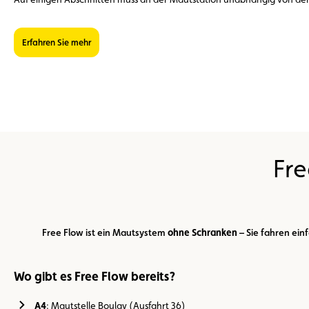
Erfahren Sie mehr
Fre
Free Flow ist ein Mautsystem
ohne Schranken
– Sie fahren ein
Wo gibt es Free Flow bereits?
A4
: Mautstelle Boulay (Ausfahrt 36)