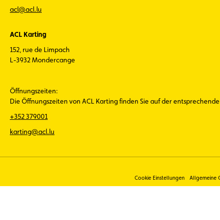
acl@acl.lu
ACL Karting
152, rue de Limpach
L-3932 Mondercange
Öffnungszeiten:
Die Öffnungszeiten von ACL Karting finden Sie auf der entsprechend
+352 379001
karting@acl.lu
Cookie Einstellungen
Allgemeine 