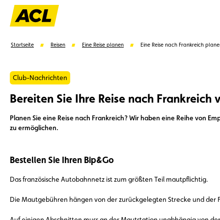
Startseite
Reisen
Eine Reise planen
Eine Reise nach Frankreich plane
Club-Nachrichten
Bereiten Sie Ihre Reise nach Frankreich 
Vorschläge
Planen Sie eine Reise nach Frankreich? Wir haben eine Reihe von Em
zu ermöglichen.
Mitglied
Mitgliedervorteile
Vignetten
Umwel
Bestellen Sie Ihren Bip&Go
Das französische Autobahnnetz ist zum größten Teil mautpflichtig.
Die Mautgebühren hängen von der zurückgelegten Strecke und der Fa
Auf einigen Abschnitten muss an der Mautstation unabhängig von der