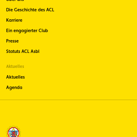
Newsletter
- bleiben
Die Geschichte des ACL
Sie 8-mal
Karriere
im Jahr
über die
Ein engagierter Club
neuesten
Motorrad-
Presse
News
informiert
Statuts ACL Asbl
ACL Sport -
bleiben Sie über
Aktuelles
die neuesten
Nachrichten aus
Aktuelles
dem
luxemburgischen
Agenda
Motorsport
informiert (nur
auf Französisch)