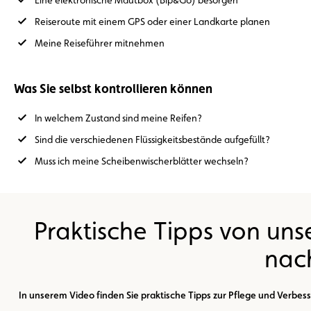
Eine elektronische Mautbox (Bip&Go) besorgen
Reiseroute mit einem GPS oder einer Landkarte planen
Meine Reiseführer mitnehmen
Was Sie selbst kontrollieren können
In welchem Zustand sind meine Reifen?
Sind die verschiedenen Flüssigkeitsbestände aufgefüllt?
Muss ich meine Scheibenwischerblätter wechseln?
Praktische Tipps von uns
nac
In unserem Video finden Sie praktische Tipps zur Pflege und Verbe