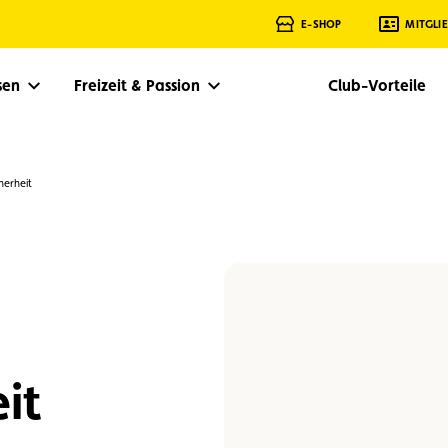
E-SHOP
MITGLI
isen
Freizeit & Passion
Club-Vorteile
herheit
it