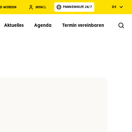
PANNENHILFE 24/7
DE
ED WERDEN
MYACL
Aktuelles
Agenda
Termin vereinbaren
Rech
Suchen