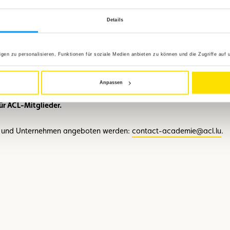
 im Notfall die richtigen Reflexe zu haben, um Unfälle zu vermeiden und
Details
hied machen und Leben retten – menschliche wie tierische.
en zu personalisieren, Funktionen für soziale Medien anbieten zu können und die Zugriffe auf 
Anpassen
für ACL-Mitglieder.
rn und Unternehmen angeboten werden:
contact-academie@acl.lu
.