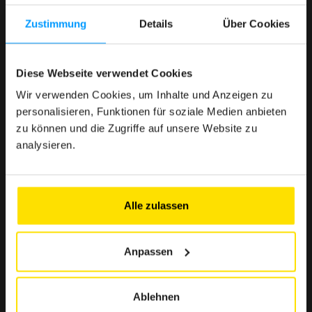
Zustimmung
Details
Über Cookies
< 1 Min.
Diese Webseite verwendet Cookies
Denn die Nutzung des Clubs muss einfach, schnell und
mühelos sein.
Wir verwenden Cookies, um Inhalte und Anzeigen zu
personalisieren, Funktionen für soziale Medien anbieten
zu können und die Zugriffe auf unsere Website zu
analysieren.
> 500 € Ersparnis
Ausgewählte Angebote zur Stärkung Ihrer Kaufkraft
Alle zulassen
Anpassen
> 10 Partner
Eine Auswahl renommierter Marken in Luxemburg, die
Ihnen zuverlässige und unverzichtbare Vorteile
Ablehnen
garantieren.