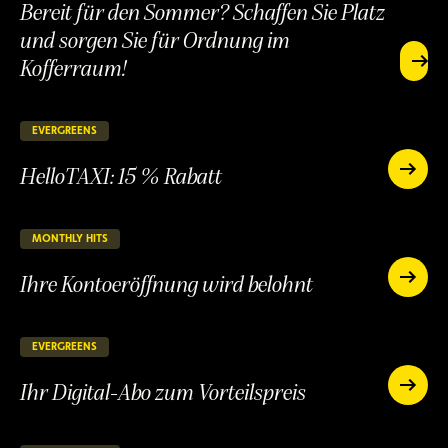
Bereit für den Sommer? Schaffen Sie Platz
und sorgen Sie für Ordnung im
Kofferraum!
Bereit
für
Bereit
den
für
Somme
den
EVERGREENS
147 verbleibende Tage
LAUFEND
Schaff
Sommer?
Sie
HelloTAXI: 15 % Rabatt
Schaffen
HelloTAXI:
Platz
Sie
15
HelloTAXI:
und
%
Platz
15
sorgen
Rabatt
und
%
MONTHLY HITS
55 verbleibende Tage
Sie
LAUFEND
sorgen
für
Rabatt
Ihre Kontoeröffnung wird belohnt
Ordnu
Sie
Ihre
im
für
Kontoerö
Ihre
Koffer
Ordnung
wird
Kontoeröffnung
im
belohnt
wird
EVERGREENS
147 verbleibende Tage
LAUFEND
Kofferraum!
belohnt
Ihr Digital-Abo zum Vorteilspreis
Ihr
Digital-
Ihr
Abo
Digital-