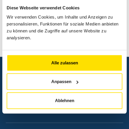
Diese Webseite verwendet Cookies
Wir verwenden Cookies, um Inhalte und Anzeigen zu
Mobilitätslösungen
Veranstaltungen
personalisieren, Funktionen für soziale Medien anbieten
zu können und die Zugriffe auf unsere Website zu
Partnerschaftslösungen
Call Center
analysieren.
Dienstleistungen
Alle zulassen
Ich wünsche
meinen Mitarbeitern die ACL-Karte anbieten
Anpassen
in der Zeitschrift Autotouring werben
ein Teambuilding organisieren
Ablehnen
die ACL-Assistance für meine Firmenfahrzeuge