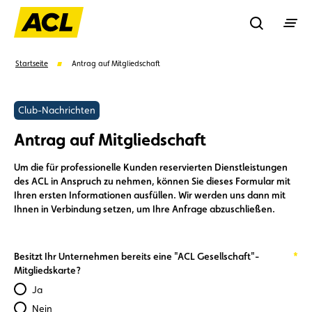
Recherche
Startseite
Antrag auf Mitgliedschaft
Suchen
Club-Nachrichten
Antrag auf Mitgliedschaft
Vorschläge
Um die für professionelle Kunden reservierten Dienstleistungen
des ACL in Anspruch zu nehmen, können Sie dieses Formular mit
Vorteile
Call Center
Veranstaltungen
Ihren ersten Informationen ausfüllen. Wir werden uns dann mit
Ihnen in Verbindung setzen, um Ihre Anfrage abzuschließen.
Required
Besitzt Ihr Unternehmen bereits eine "ACL Gesellschaft"-
Mitgliedskarte?
Ja
Nein