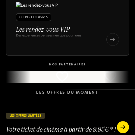
OFFRES EXCLUSIVES
Les rendez-vous VIP
Des expériences pensées rien que pour vous
Les
rendez-
Les
vous
rendez-
VIP
vous
NOS PARTENAIRES
VIP
LES OFFRES DU MOMENT
LES OFFRES LIMITÉES
24 jours restants
EN COURS
Votre ticket de cinéma à partir de 9,95€* !
Votre