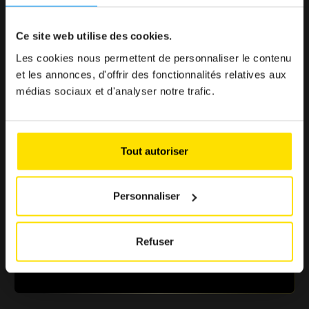
< 1 min.
Ce site web utilise des cookies.
Parce que profiter du Club doit être simple, rapide et
sans effort.
Les cookies nous permettent de personnaliser le contenu
et les annonces, d'offrir des fonctionnalités relatives aux
médias sociaux et d'analyser notre trafic.
> 500 € d'économie
Des offres sélectionnées pour renforcer votre pouvoir
Tout autoriser
d’achat
Personnaliser
+ de 10 partenaires
Refuser
Une sélection de marques reconnues au Luxembourg
pour vous garantir des avantages fiables et essentiels.