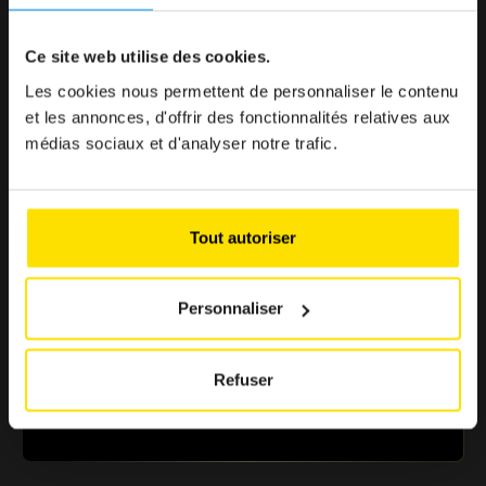
< 1 min.
Ce site web utilise des cookies.
Parce que profiter du Club doit être simple, rapide et
sans effort.
Les cookies nous permettent de personnaliser le contenu
et les annonces, d'offrir des fonctionnalités relatives aux
médias sociaux et d'analyser notre trafic.
> 500 € d'économie
Des offres sélectionnées pour renforcer votre pouvoir
Tout autoriser
d’achat
Personnaliser
+ de 10 partenaires
Refuser
Une sélection de marques reconnues au Luxembourg
pour vous garantir des avantages fiables et essentiels.