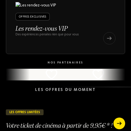
OFFRES EXCLUSIVES
Les rendez-vous VIP
Des expériences pensées rien que pour vous
Les
rendez-
Les
vous
rendez-
VIP
vous
NOS PARTENAIRES
VIP
LES OFFRES DU MOMENT
LES OFFRES LIMITÉES
23 jours restants
EN COURS
Votre ticket de cinéma à partir de 9,95€* !
Votre