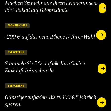
Machen Sie mehr aus Ihren Erinnerungen:
15 % Rabatt auf Fotoprodukte
Machen
Sie
Machen
mehr
Sie
aus
mehr
MONTHLY HITS
26 verbleibende Tage
LAUFEND
Ihren
aus
Erinner
-200 € auf das neue iPhone 17 Ihrer Wahl
Ihren
-200
15 %
Erinnerungen:
€
-200
Rabatt
auf
15 %
€
auf
das
Rabatt
auf
EVERGREENS
148 verbleibende Tage
Fotopr
LAUFEND
neue
auf
das
iPhone
Sammeln Sie 5 % auf alle Ihre Online-
Fotoprodukte
neue
17
iPhone
Einkäufe bei auchan.lu
Ihrer
Sammeln
17
Wahl
Sie
Sammeln
Ihrer
5
Sie
Wahl
%
5
EVERGREENS
148 verbleibende Tage
LAUFEND
auf
%
alle
Günstiger aufladen. Bis zu 100 €* jährlich
auf
Ihre
alle
sparen.
Online-
Günstiger
Ihre
Einkäuf
auflade
Günstiger