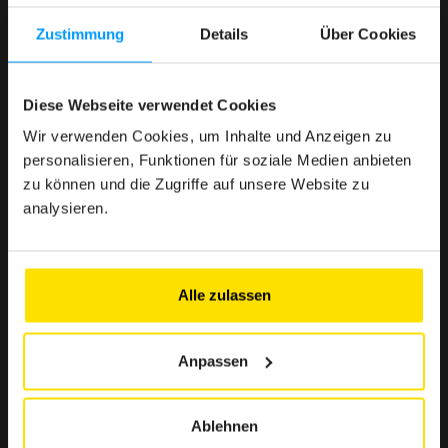
Zustimmung
Details
Über Cookies
< 1 Min.
Diese Webseite verwendet Cookies
Denn die Nutzung des Clubs muss einfach, schnell und
mühelos sein.
Wir verwenden Cookies, um Inhalte und Anzeigen zu
personalisieren, Funktionen für soziale Medien anbieten
zu können und die Zugriffe auf unsere Website zu
analysieren.
> 500 € Ersparnis
Ausgewählte Angebote zur Stärkung Ihrer Kaufkraft
Alle zulassen
Anpassen
> 10 Partner
Eine Auswahl renommierter Marken in Luxemburg, die
Ihnen zuverlässige und unverzichtbare Vorteile
Ablehnen
garantieren.