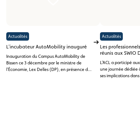
Actualités
Actualités
L'incubateur AutoMobility inauguré
Les professionnels
réunis aux SWIO 
Inauguration du Campus AutoMobility de
L’ACL a participé au
Bissen ce 3 décembre par le ministre de
une journée dédiée à 
l’Économie, Lex Delles (DP), en présence du
ses implications dans
bourgmestre de Bissen David Viaggi et du
luxembourgeoise.
CEO du Technoport, Diego De Biasio.