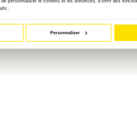
e personnaliser le contenu et les annonces, d'offrir des fonctio
Lieu :
ACL Académ
afic.
Tarifs :
Sur dem
Personnaliser
Contactez-n