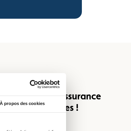
à réagir avec assurance
À propos des cookies
ituations critiques !
ez-vous