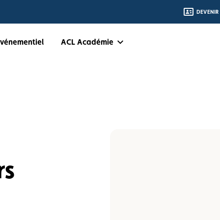
DEVENIR
Événementiel
ACL Académie
rs