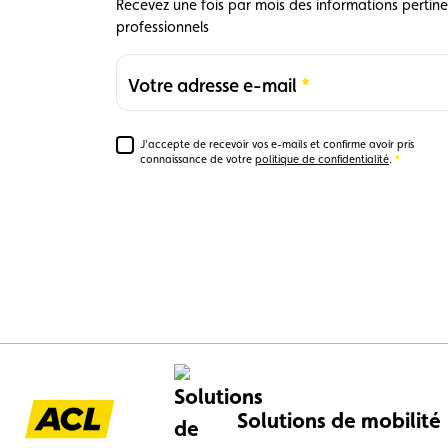
Recevez une fois par mois des informations pertinen
professionnels
Votre adresse e-mail
Required
J'accepte de recevoir vos e-mails et confirme avoir pris
Required
connaissance de votre
politique de confidentialité
.
0
Solutions de mobilité