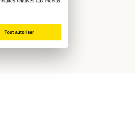
nnalités relatives aux médias
ie, Bertrange
ande
Tout autoriser
ous