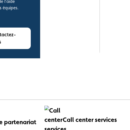
e l'aide
s équipes.
s
Call center services
e partenariat