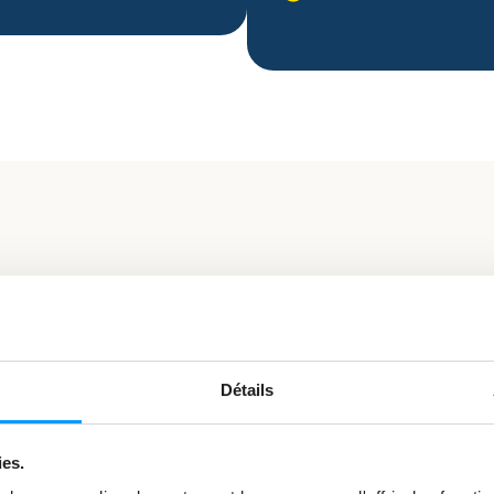
Apprenez 
Détails
dans les s
ies.
Dates :
Sur rend