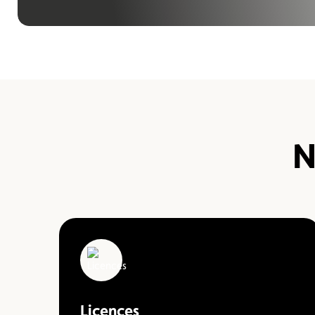
Formulaire licence
Championnats auto
N
Licences