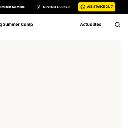
ASSISTANCE 24/7
EVENIR MEMBRE
DEVENIR LICENCIÉ
ng Summer Camp
Actualités
Rech
Rechercher