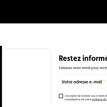
Restez inform
Saisissez votre email pour rece
Votre adresse e-mail
Required
J'accepte de recevoir vos e-mails et
Required
connaissance de votre
politique de 
0