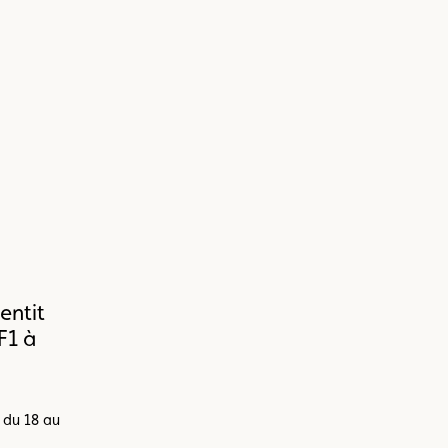
entit
F1 à
l du 18 au