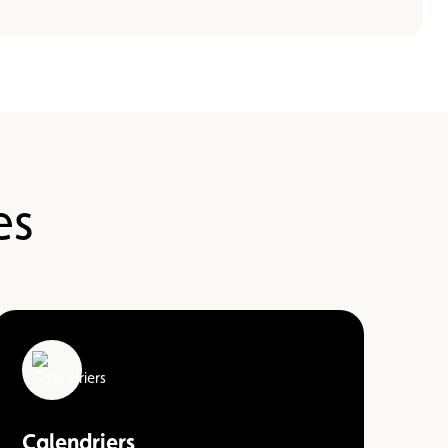
es
Calendriers