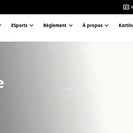
D
eSports
Règlement
À propos
Karti
e