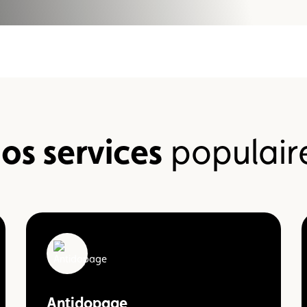
Championnats karting
Règlements
os services
populair
Antidopage